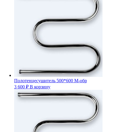
Полотенцесушитель 500*600 М-обр
3 600
₽
В корзину