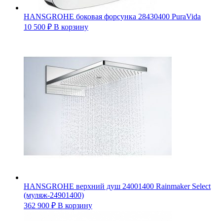
HANSGROHE боковая форсунка 28430400 PuraVida
10 500
₽
В корзину
HANSGROHE верхний душ 24001400 Rainmaker Select
(муляж-24901400)
362 900
₽
В корзину