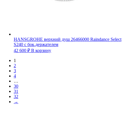
HANSGROHE верхний душ 26466000 Raindance Select
S240 с бок.держателем
42 600
₽
В корзину
1
2
3
4
…
30
31
32
→