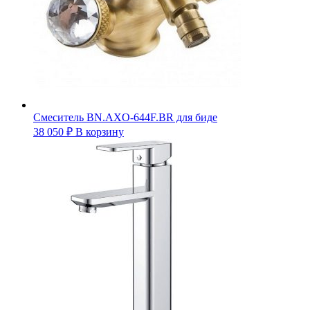
Смеситель BN.AXO-644F.BR для биде
38 050
₽
В корзину