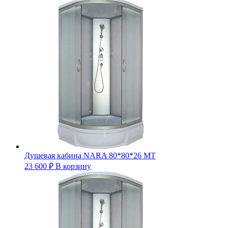
Душевая кабина NARA 80*80*26 MT
23 600
₽
В корзину