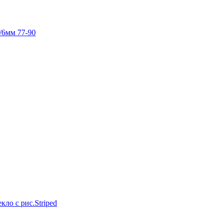
/6мм 77-90
о с рис.Striped