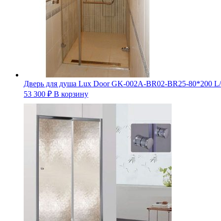
Дверь для душа Lux Door GK-002A-BR02-BR25-80*200 L
53 300
₽
В корзину