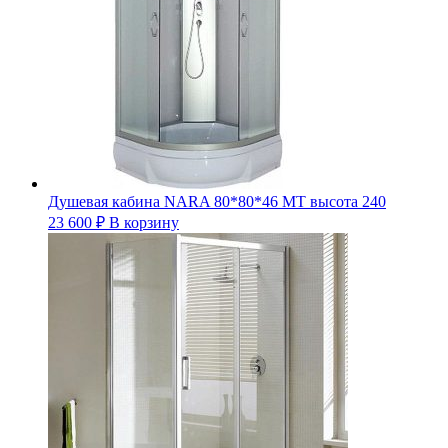
Душевая кабина NARA 80*80*46 MT высота 240
23 600
₽
В корзину