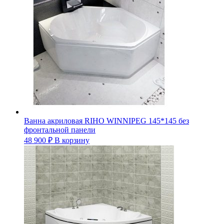
Ванна акриловая RIHO WINNIPEG 145*145 без
фронтальной панели
48 900
₽
В корзину