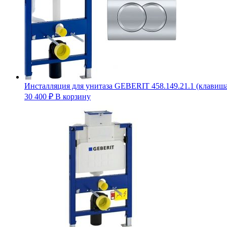
Инсталляция для унитаза GEBERIT 458.149.21.1 (клавиша 
30 400
₽
В корзину