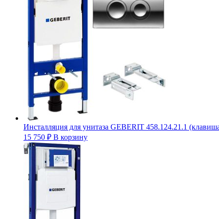
Инсталляция для унитаза GEBERIT 458.124.21.1 (клавиша 
15 750
₽
В корзину