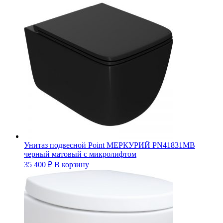
Унитаз подвесной Point МЕРКУРИЙ PN41831MB
черный матовый с микролифтом
35 400
₽
В корзину