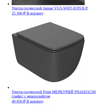
Унитаз подвесной Jaquar VGS-WHT-81953UF
25 500
₽
В корзину
Унитаз подвесной Point МЕРКУРИЙ PN41831GM
графит с микролифтом
49 850
₽
В корзину