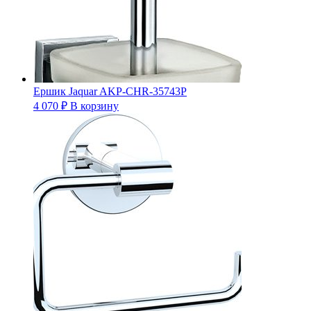
Ершик Jaquar AKP-CHR-35743P
4 070
₽
В корзину