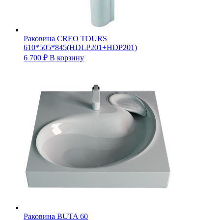
Раковина CREO TOURS
610*505*845(HDLP201+HDP201)
6 700
₽
В корзину
Раковина BUTA 60