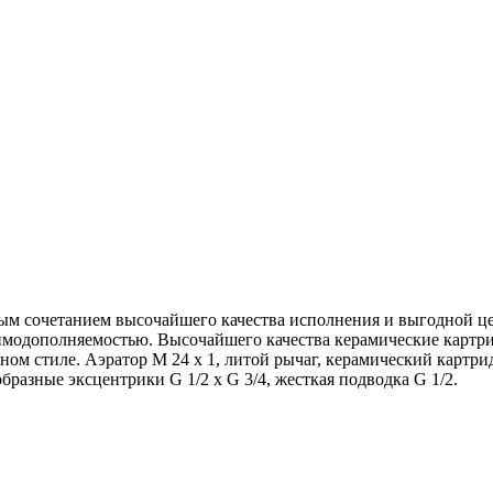
сным сочетанием высочайшего качества исполнения и выгодной ц
заимодополняемостью. Высочайшего качества керамические картр
ном стиле. Аэратор М 24 х 1, литой рычаг, керамический картри
образные эксцентрики G 1/2 x G 3/4, жесткая подводка G 1/2.