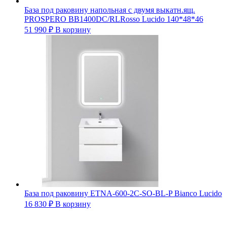
База под раковину напольная с двумя выкатн.ящ.
PROSPERO BB1400DC/RLRosso Lucido 140*48*46
51 990
₽
В корзину
База под раковину ETNA-600-2C-SO-BL-P Bianco Lucido
16 830
₽
В корзину