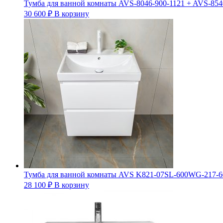
Тумба для ванной комнаты AVS-8046-900-1121 + AVS-8540
30 600
₽
В корзину
Тумба для ванной комнаты AVS K821-07SL-600WG-21
28 100
₽
В корзину