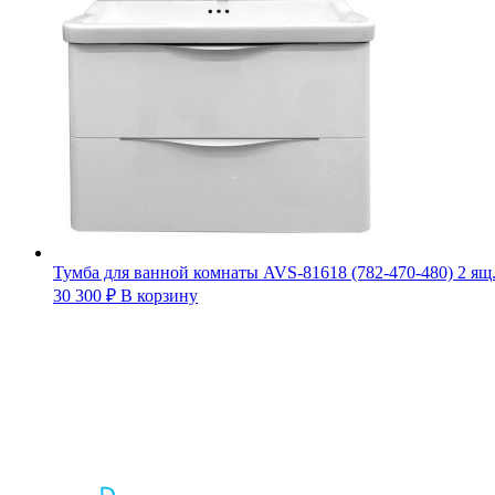
Тумба для ванной комнаты AVS-81618 (782-470-480) 2 ящ
30 300
₽
В корзину