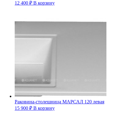
12 400
₽
В корзину
Раковина-столешница МАРСАЛ 120 левая
15 900
₽
В корзину