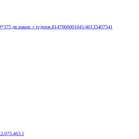
375 дв.раков. с п/держ.8147060001041/40135407541
2.075.463.1