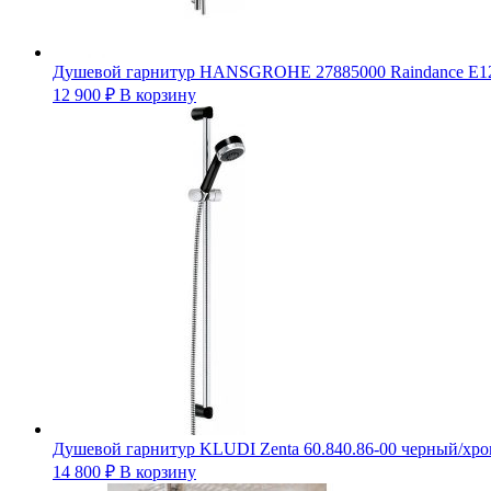
Душевой гарнитур HANSGROHE 27885000 Raindance E1
12 900
₽
В корзину
Душевой гарнитур KLUDI Zenta 60.840.86-00 черный/хр
14 800
₽
В корзину