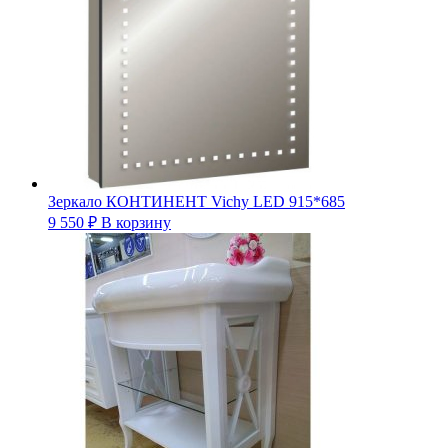
Зеркало КОНТИНЕНТ Vichy LED 915*685
9 550
₽
В корзину