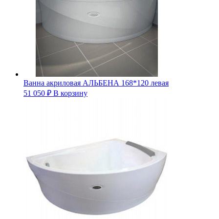
Ванна акриловая АЛЬБЕНА 168*120 левая
51 050
₽
В корзину