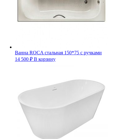
Ванна ROCA стальная 150*75 с ручками
14 500
₽
В корзину