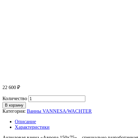
22 600
₽
Количество
В корзину
Категория:
Ванны VANNESA/WACHTER
Описание
Характеристики
Акриловая ванна «Аврора 150х75» – специально разработанная