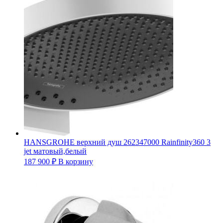
HANSGROHE верхний душ 262347000 Rainfinity360 3
jet матовый,белый
187 900
₽
В корзину