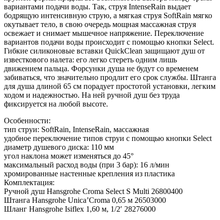
вариантами подачи воды. Так, струя IntenseRain выдает
бодрящую интенсивную струю, а мягкая струя SoftRain мягко
окутывает тело, в свою очередь мощная массажная струя
освежает и снимает мышечное напряжение. Переключение
вариантов подачи воды происходит с помощью кнопки Select.
Гибкие силиконовые вставки QuickClean защищают душ от
известкового налета: его легко стереть одним лишь
движением пальца. Форсунки душа не будут со временем
забиваться, что значительно продлит его срок службы. Штанга
для душа длиной 65 см порадует простотой установки, легким
ходом и надежностью. На ней ручной душ без труда
фиксируется на любой высоте.
Особенности:
тип струи: SoftRain, IntenseRain, массажная
удобное переключение типов струи с помощью кнопки Select
диаметр душевого диска: 110 мм
угол наклона может изменяться до 45°
максимальный расход воды (при 3 бар): 16 л/мин
хромированные настенные крепления из пластика
Комплектация:
Ручной душ Hansgrohe Croma Select S Multi 26800400
Штанга Hansgrohe Unica’Croma 0,65 м 26503000
Шланг Hansgrohe Isiflex 1,60 м, 1/2′ 28276000