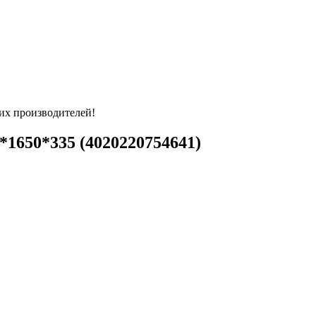
их производителей!
1650*335 (4020220754641)