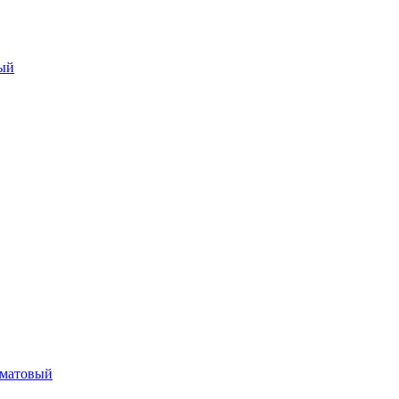
ый
/матовый