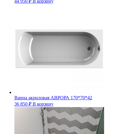
44 950
₽
В корзину
Ванна акриловая АВРОРА 170*70*42
36 850
₽
В корзину