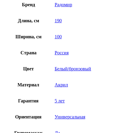
Бренд
Радомир
Длина, см
190
Ширина, см
100
Страна
Россия
Цвет
Белый/бронзовый
Материал
Акрил
Гарантия
5 лет
Ориентация
Универсальная
Гидромассаж
Да